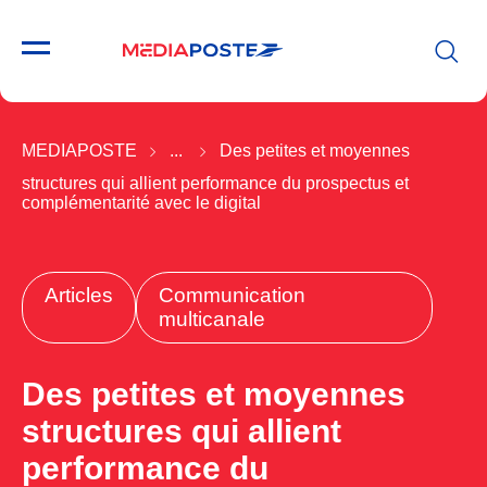
MEDIAPOSTE
...
Des petites et moyennes
structures qui allient performance du prospectus et
complémentarité avec le digital
Articles
Communication
multicanale
Des petites et moyennes
structures qui allient
performance du