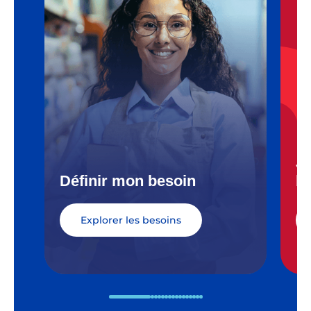
J’
Définir mon besoin
b
Explorer les besoins