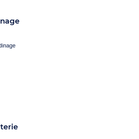
dinage
ardinage
terie