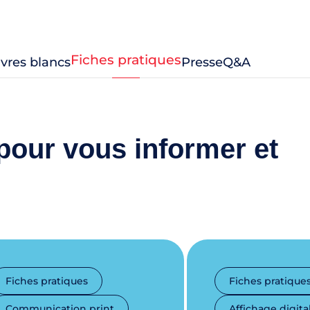
Fiches pratiques
livres blancs
Presse
Q&A
pour vous informer et
Fiches pratiques
Fiches pratique
Communication print
Affichage digita