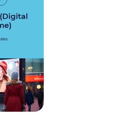
me)
utes