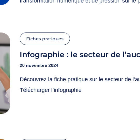
transformation numérique et de pression sur le 
d’achat, le commerce de proximité continue de j
clé dans le quotidien des Français. Pour décrypt
évolutions de leurs attentes, MEDIAPOSTE a con
Fiches pratiques
Digital la réalisation d’une étude exclusive. Ce
Infographie : le secteur de l’au
en lumière : un attachement…
20 novembre 2024
Découvrez la fiche pratique sur le secteur de l’
Télécharger l’infographie