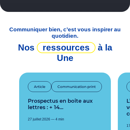
Communiquer bien, c’est vous inspirer au
quotidien.
Nos
ressources
à la
Une
Article
Communication print
Prospectus en boîte aux
L’imprimé publicita
lettres : + 14…
v
c
27 juillet 2026 — 4 min
17