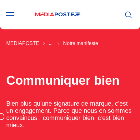
MEDIAPOSTE
...
Notre manifeste
Communiquer bien
Bien plus qu’une signature de marque, c’est
un engagement. Parce que nous en sommes
convaincus : communiquer bien, c’est bien
mieux.