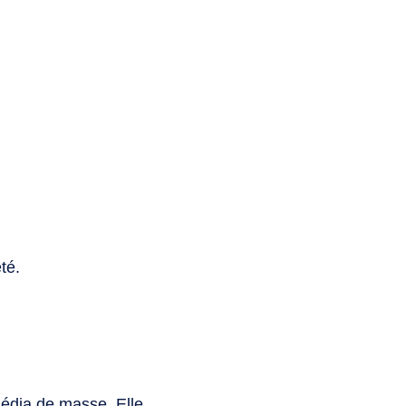
té.
édia de masse. Elle