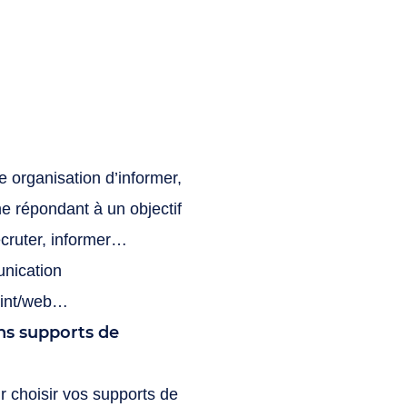
organisation d’informer,
e répondant à un objectif
recruter, informer…
unication
print/web…
ons supports de
r choisir vos supports de