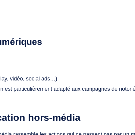
umériques
splay, vidéo, social ads…)
 est particulièrement adapté aux campagnes de notorié
ation hors-média
dia rassemble les actions qui ne passent pas par un m