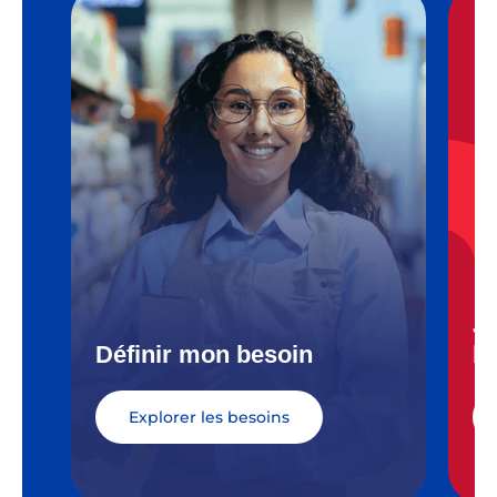
J’
Définir mon besoin
b
Explorer les besoins