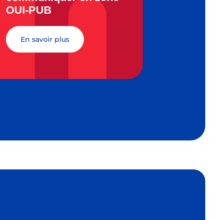
OUI-PUB
fichier c
en savoir plus
en sav