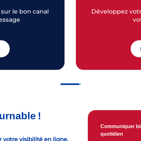
Développez votre visibilité web et boostez
message
vo
s
urnable !
Communiquer bie
quotidien
otre visibilité en ligne.