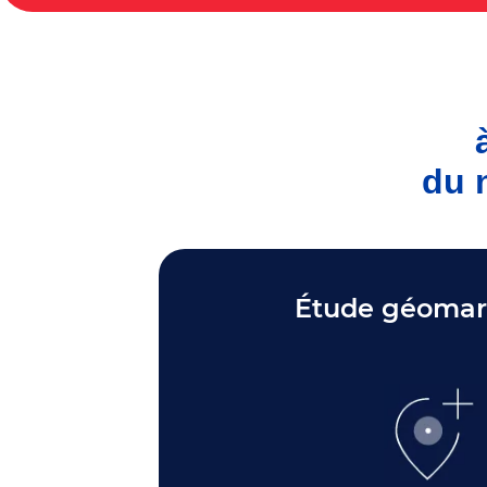
du 
Étude géomar