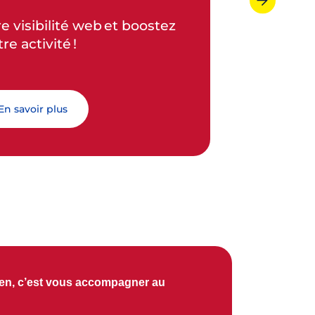
Etre présent sur le web, c’est bien mais
tre activité !
ê
En savoir plus
n, c’est vous accompagner au