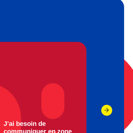
J’ai besoin de
J’ai bes
communiquer en zone
jour / e