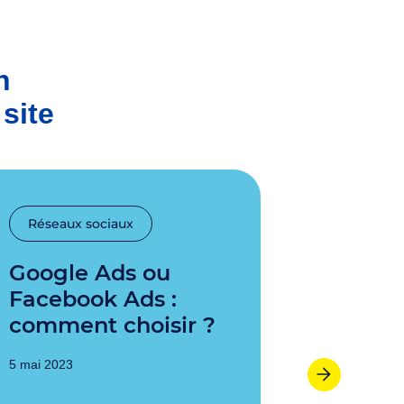
n
site
Réseaux sociaux
Communi
Google Ads ou
Votre stratégie de
Facebook Ads :
commu
comment choisir ?
digital
étape
5 mai 2023
4 décembre 