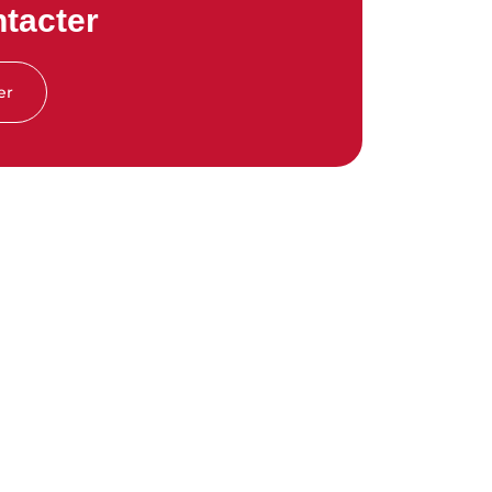
tacter
er