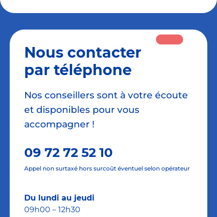
Collectivités, associations… : les conseillers
Rejoignez-nous !
de La Poste recueilleront votre besoin.
Type de dysfonctionnement
Voir nos métiers
Nous contacter
Merci de remplir
ce formulaire
ou de les
par téléphone
par téléphone au 36
contacter
Voir nos postes
34
(0,30€/min à partir d’un poste fixe).
Nos conseillers sont à votre écoute
Civilité
et disponibles pour vous
accompagner !
Madame
Monsieur
09 72 72 52 10
Appel non surtaxé hors surcoût éventuel selon opérateur
* Champs obligatoires
Du lundi au jeudi
09h00 – 12h30
Prénom