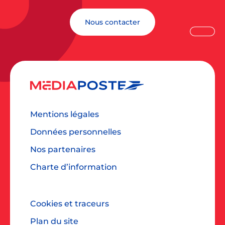
Téléphone
Nous contacter
Email
Mentions légales
Données personnelles
Message
Nos partenaires
Charte d’information
Cookies et traceurs
Plan du site
J’accepte d'être contacté par MEDIAPOSTE pour