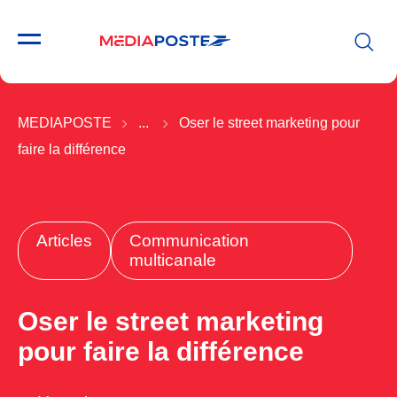
MEDIAPOSTE
...
Oser le street marketing pour
faire la différence
Articles
Communication
multicanale
Oser le street marketing
pour faire la différence