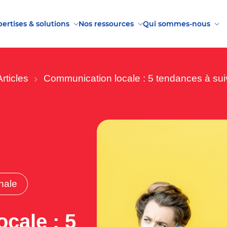
ertises & solutions
Nos ressources
Qui sommes-nous
Articles
Communication locale : 5 tendances à su
nale
cale : 5