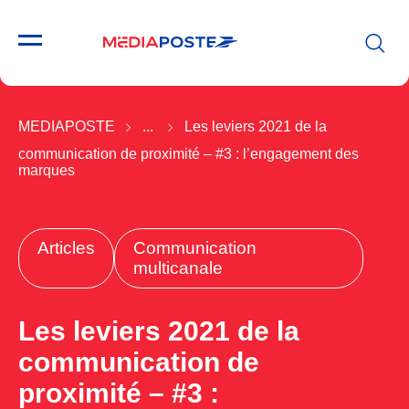
MEDIAPOSTE
...
Les leviers 2021 de la
communication de proximité – #3 : l’engagement des
marques
Articles
Communication
multicanale
Les leviers 2021 de la
communication de
proximité – #3 :