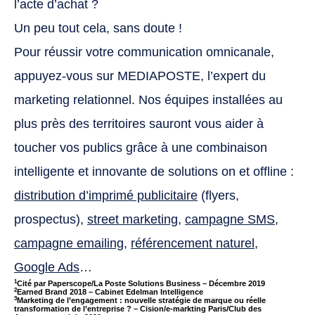
l’acte d’achat ?
Un peu tout cela, sans doute !
Pour réussir votre communication omnicanale,
appuyez-vous sur MEDIAPOSTE, l’expert du
marketing relationnel. Nos équipes installées au
plus près des territoires sauront vous aider à
toucher vos publics grâce à une combinaison
intelligente et innovante de solutions on et offline :
distribution d’imprimé publicitaire
(flyers,
prospectus),
street marketing
,
campagne SMS
,
campagne emailing
,
référencement naturel
,
Google Ads
…
1
Cité par Paperscope/La Poste Solutions Business – Décembre 2019
2
Earned Brand 2018 – Cabinet Edelman Intelligence
3
Marketing de l’engagement : nouvelle stratégie de marque ou réelle
transformation de l’entreprise ? – Cision/e-markting Paris/Club des