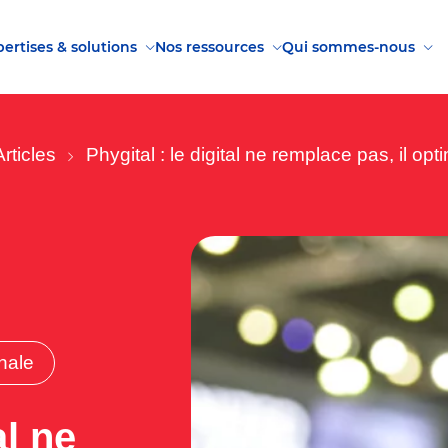
ertises & solutions
Nos ressources
Qui sommes-nous
Articles
Phygital : le digital ne remplace pas, il opti
nale
al ne