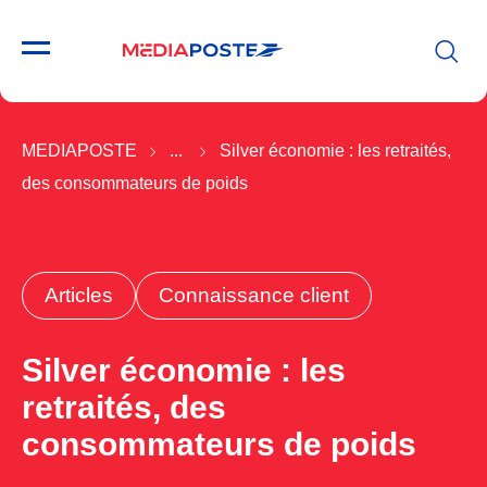
MEDIAPOSTE
...
Silver économie : les retraités,
des consommateurs de poids
Articles
Connaissance client
Silver économie : les
retraités, des
consommateurs de poids