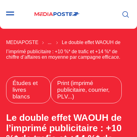
MEDIAPOSTE
...
Le double effet WAOUH de
l’imprimé publicitaire : +10 %* de trafic et +14 %* de
chiffre d’affaires en moyenne par campagne efficace.
Études et
Print (imprimé
livres
publicitaire, courrier,
blancs
PLV...)
Le double effet WAOUH de
l’imprimé publicitaire : +10