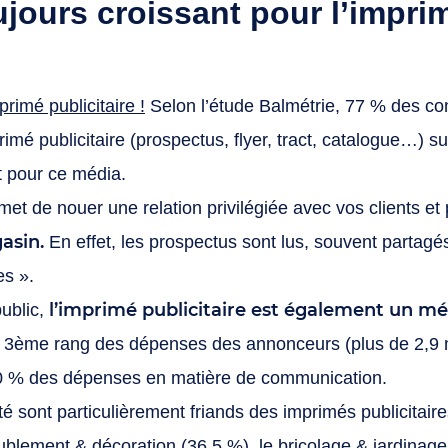
ujours croissant pour l’impri
rimé publicitaire !
Selon l’étude Balmétrie, 77 % des c
é publicitaire (prospectus, flyer, tract, catalogue…) s
êt pour ce média.
rmet de nouer une relation privilégiée avec vos clients e
asin.
En effet, les prospectus sont lus, souvent partagés
es ».
l’imprimé publicitaire est également un 
public,
u 3ème rang des dépenses des annonceurs (plus de 2,9 mi
10 % des dépenses en matière de communication.
ité sont particulièrement friands des imprimés publicita
eublement & décoration (36,5 %), le
bricolage & jardinage