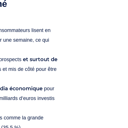
mé
onsommateurs lisent en
ur une semaine, ce qui
et surtout de
t prospects
 et mis de côté pour être
média économique
pour
lliards d’euros investis
ires comme la grande
(35,5 %).