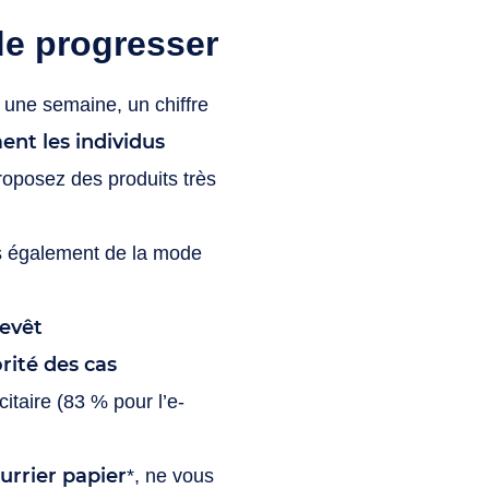
de progresser
 une semaine, un chiffre
ent les individus
roposez des produits très
ais également de la mode
revêt
rité des cas
citaire (83 % pour l’e-
urrier papier
*, ne vous