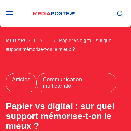
MEDIAPOSTE
...
Papier vs digital : sur quel
support mémorise-t-on le mieux ?
Articles
Communication
multicanale
Papier vs digital : sur quel
support mémorise-t-on le
mieux ?