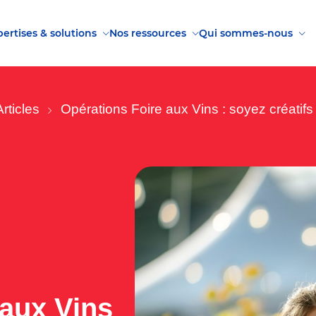
ertises & solutions
Nos ressources
Qui sommes-nous
Articles
Opérations Foire aux Vins : soyez créatif
 aux Vins