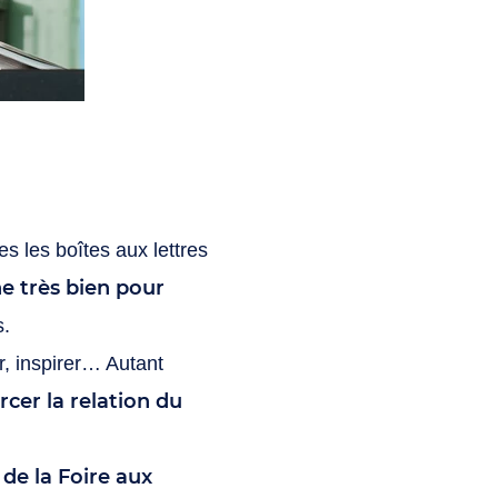
s les boîtes aux lettres
ne très bien pour
s.
er, inspirer… Autant
rcer la relation du
 de la Foire aux