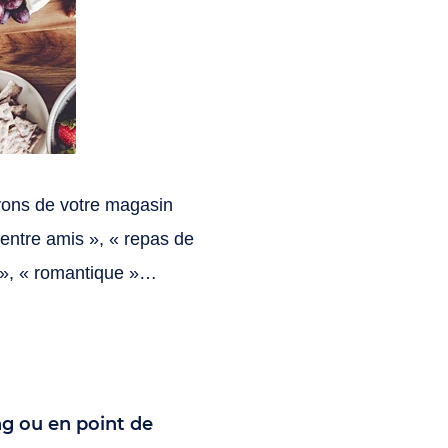
yons de votre magasin
entre amis », « repas de
if », « romantique »…
ng ou en point de