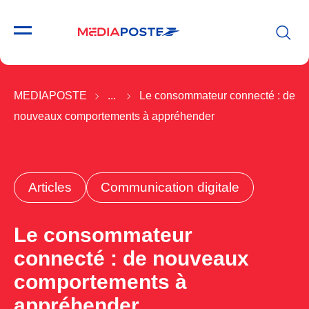
MEDIAPOSTE
...
Le consommateur connecté : de
nouveaux comportements à appréhender
Articles
Communication digitale
Le consommateur
connecté : de nouveaux
comportements à
appréhender