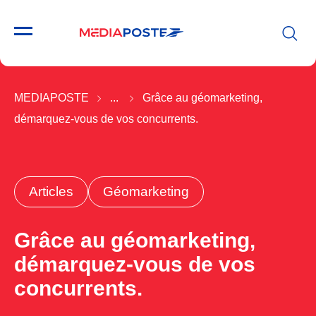
MEDIAPOSTE
...
Grâce au géomarketing,
démarquez-vous de vos concurrents.
Articles
Géomarketing
Grâce au géomarketing,
démarquez-vous de vos
concurrents.