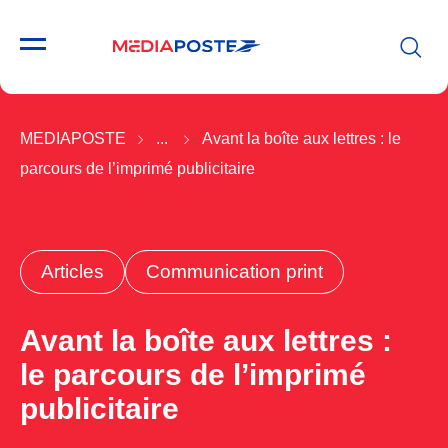
MEDIAPOSTE
...
Avant la boîte aux lettres : le
parcours de l’imprimé publicitaire
Articles
Communication print
Avant la boîte aux lettres :
le parcours de l’imprimé
publicitaire