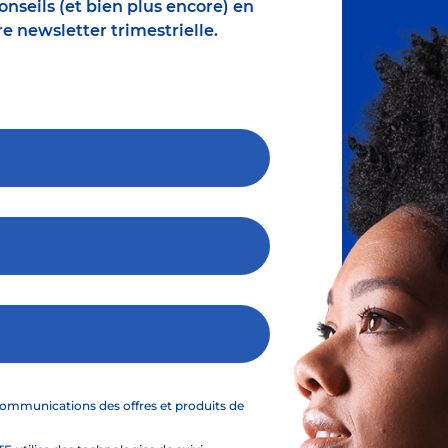
nseils (et bien plus encore) en
e newsletter trimestrielle.