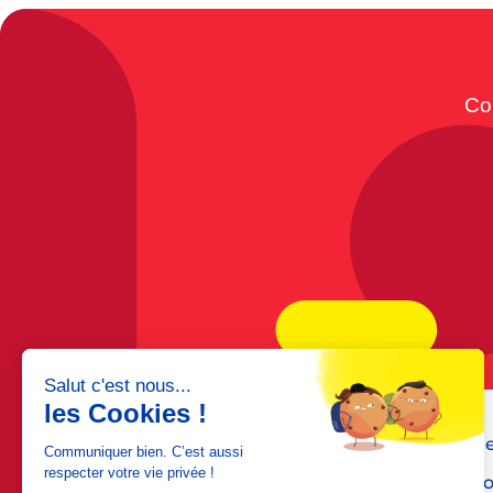
Co
Me
Do