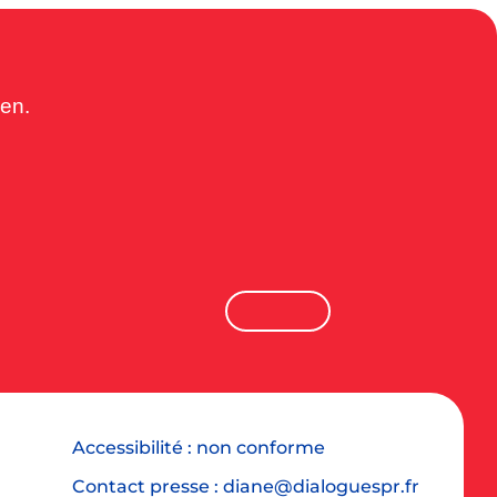
en.
Accessibilité : non conforme
Contact presse : diane@dialoguespr.fr