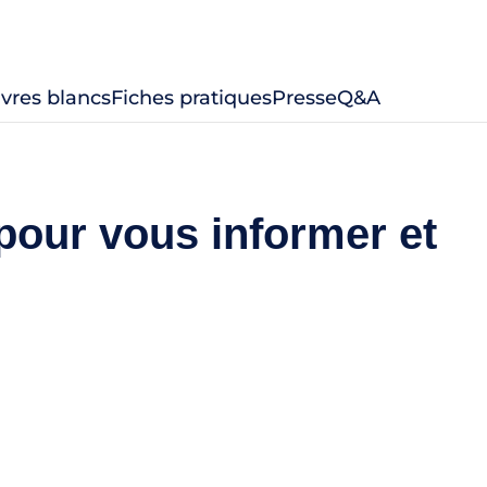
livres blancs
Fiches pratiques
Presse
Q&A
pour vous informer et