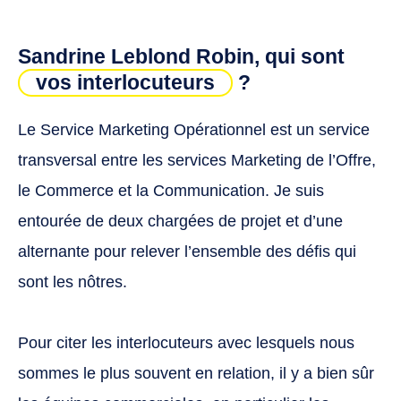
Nous pouvons cependant retenir quatre
missions principales, en soutien au
développement commercial de l’entreprise :
Sandrine Leblond Robin, qui sont
vos interlocuteurs
?
Apporter des éléments de langage, enrichir
la rédaction des réponses aux appels d’offres
Le Service Marketing Opérationnel est un service
et globalement assurer la cohérence et la
transversal entre les services Marketing de l’Offre,
qualité des éléments présentés aux clients.
Accompagner les équipes commerciales
le Commerce et la Communication. Je suis
dans l’appropriation des contenus
entourée de deux chargées de projet et d’une
marketing créés pour leur usage.
alternante pour relever l’ensemble des défis qui
Développer des contenus premium et des
partenariats pour aller capter des
sont les nôtres.
interlocuteurs nouveaux et ainsi alimenter
les équipes en leads.
Pour citer les interlocuteurs avec lesquels nous
sommes le plus souvent en relation, il y a bien sûr
Structurer un plan d’animation commerciale
semestriel à travers lequel les clients