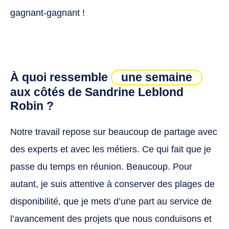
maximise l’expérience de chaque personne
gagnant-gagnant !
qui se connecte. Notre effort porte
notamment sur la facilité qu’ont les
entrepreneurs et les créateurs d’entreprise à
trouver des réponses simples et basiques
aux questions qu’ils se posent en matière
d’attractivité commerciale.
À quoi ressemble
une semaine
aux côtés de Sandrine Leblond
Robin ?
Notre travail repose sur beaucoup de partage avec
des experts et avec les métiers. Ce qui fait que je
passe du temps en réunion. Beaucoup. Pour
autant, je suis attentive à conserver des plages de
disponibilité, que je mets d’une part au service de
l’avancement des projets que nous conduisons et