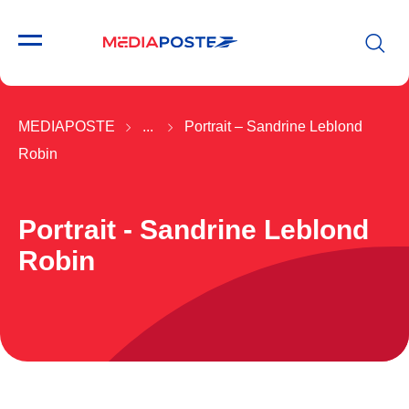
MEDIAPOSTE
...
Portrait – Sandrine Leblond
Robin
Portrait - Sandrine Leblond
Robin