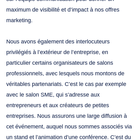
choisissons dans le calendrier en raison de
maximum de visibilité et d’impact à nos offres
l’intérêt qu’elle présente pour tout ou partie
de nos clients, nous rédigeons une
marketing.
recommandation et/ou un livre blanc. Ces
contenus apportent à la fois :
Nous avons également des interlocuteurs
privilégiés à l’extérieur de l’entreprise, en
Des suggestions d’exploitation commerciale,
étayées de chiffres et d’arguments. Des
particulier certains organisateurs de salons
packages de communication, qui apportent
professionnels, avec lesquels nous montons de
clé en main une visibilité à l’occasion de
l’événement en question.
véritables partenariats. C’est le cas par exemple
avec le salon SME, qui s’adresse aux
Enfin, une part importante de notre travail
entrepreneurs et aux créateurs de petites
consiste à optimiser le parcours de nos
entreprises. Nous assurons une large diffusion à
clients sur le site
RosettaDesClientsdansmonMagasin.com. La
cet événement, auquel nous sommes associés via
nouvelle ergonomie facilite la navigation et
un stand et l’animation d’une conférence. C’est du