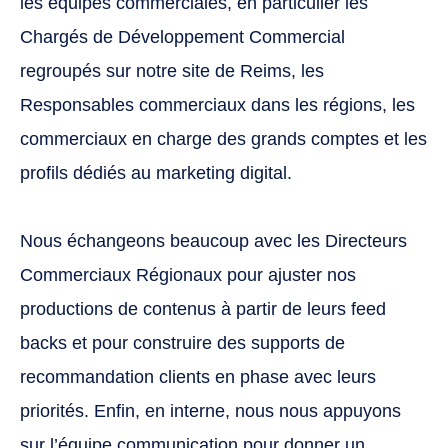
les équipes commerciales, en particulier les
puissent bénéficier de dispositifs de
Chargés de Développement Commercial
communication prêt à utiliser tout au long
de l’année.
regroupés sur notre site de Reims, les
Responsables commerciaux dans les régions, les
Dans le cadre de cette dernière mission,
commerciaux en charge des grands comptes et les
nous nous obligeons à aller au-delà des
profils dédiés au marketing digital.
rendez-vous classiques, comme la rentrée
des classes ou la fête des mères, pour
imaginer de nouvelles opportunités. Il faut
Nous échangeons beaucoup avec les Directeurs
savoir par exemple qu’il n’est pas une
journée dans l’année qui ne soit consacrée
Commerciaux Régionaux pour ajuster nos
par les Nations Unies à une cause supposée
productions de contenus à partir de leurs feed
rassembler un large public, ces moments
backs et pour construire des supports de
que nous connaissons tous et qui
commencent par ‘’journée de…’’
recommandation clients en phase avec leurs
priorités. Enfin, en interne, nous nous appuyons
Pour chaque journée thématique que nous
sur l’équipe communication pour donner un